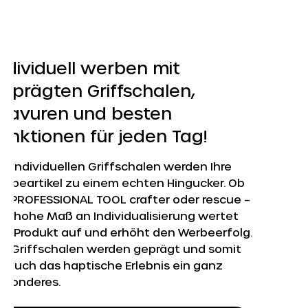
ndividuell werben mit
eprägten Griffschalen,
ravuren und besten
unktionen für jeden Tag!
it individuellen Griffschalen werden Ihre
erbeartikel zu einem echten Hingucker. Ob
Y PROFESSIONAL TOOL crafter oder rescue –
as hohe Maß an Individualisierung wertet
as Produkt auf und erhöht den Werbeerfolg.
ie Griffschalen werden geprägt und somit
st auch das haptische Erlebnis ein ganz
esonderes.