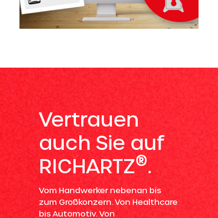
Vertrauen
auch Sie auf
®
RICHARTZ
.
Vom Handwerker nebenan bis
zum Großkonzern. Von Healthcare
bis Automotiv. Von