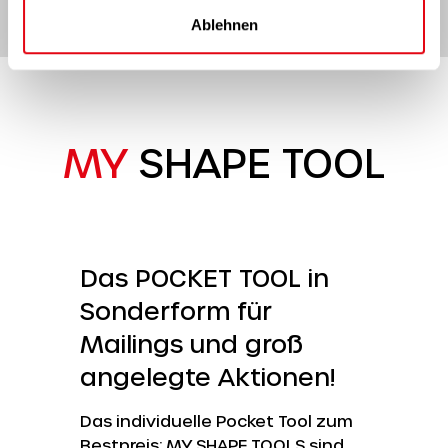
l
Ablehnen
MY
SHAPE TOOL
Das POCKET TOOL in
Sonderform für
Mailings und groß
angelegte Aktionen!
Das individuelle Pocket Tool zum
Bestpreis: MY SHAPE TOOLS sind