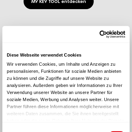
MY KEY TOOL entdecken
Diese Webseite verwendet Cookies
Wir verwenden Cookies, um Inhalte und Anzeigen zu
personalisieren, Funktionen für soziale Medien anbieten
zu können und die Zugriffe auf unsere Website zu
analysieren. Außerdem geben wir Informationen zu Ihrer
Verwendung unserer Website an unsere Partner für
soziale Medien, Werbung und Analysen weiter. Unsere
Partner führen diese Informationen möglicherweise mit
Unser Angebot:
weiteren Daten zusammen, die Sie ihnen bereitgestellt
haben oder die sie im Rahmen Ihrer Nutzung der Dienste
Schon ab 2,59 € pro Stück
gesammelt haben.
(Preisbeispiel KfZ) ab 3.000 Stück
E