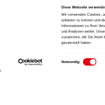
Deutschland
Diese Webseite verwende
RICHAR
Telefon
+49(0)212-23 23 1-0
Wir verwenden Cookies, um
Fax
+49(0)212-23 23 1-99
anbieten zu können und di
E-Mail
info@richartz.com
Informationen zu Ihrer Ve
und Analysen weiter. Unse
zusammen, die Sie ihnen b
gesammelt haben.
E
Notwendig
i
n
w
i
l
l
Impressum
Datenschutz
i
g