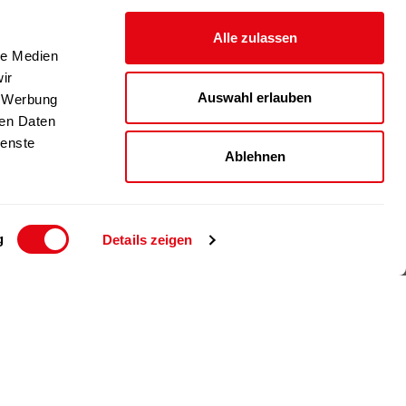
Alle zulassen
le Medien
ir
Auswahl erlauben
, Werbung
ren Daten
ienste
Ablehnen
g
Details zeigen
© 2024 Richartz