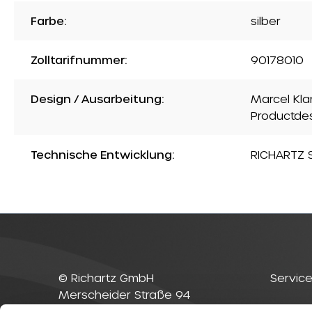
Farbe:
silber
Zolltarifnummer:
90178010
Design / Ausarbeitung:
Marcel Kla
Productde
Technische Entwicklung:
RICHARTZ S
© Richartz GmbH
Service
Merscheider Straße 94
42699 Solingen
Kontak