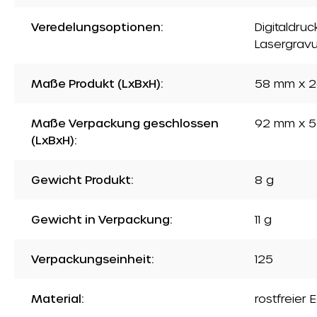
Veredelungsoptionen:
Digitaldru
Lasergravu
Maße Produkt (LxBxH):
58 mm x 2
Maße Verpackung geschlossen
92 mm x 5
(LxBxH):
Gewicht Produkt:
8 g
Gewicht in Verpackung:
11 g
Verpackungseinheit:
125
Material:
rostfreier 