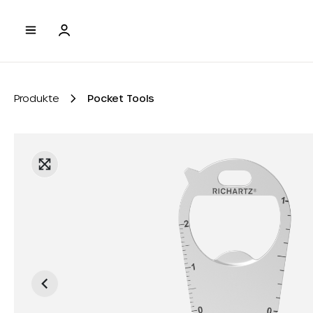
e springen
Zur Hauptnavigation springen
Produkte
Pocket Tools