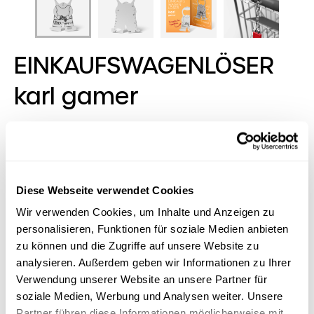
EINKAUFSWAGENLÖSER
karl gamer
We are family, sagt Karl! In seiner
EINKAUFSWAGENLÖSER-karl-Familie ist für jede
Branche und für jeden Anlass dabei - auch für
kleinste Zielgruppen. Unser
Diese Webseite verwendet Cookies
EINKAUFSWAGENLÖSER karl selbst kommt
Wir verwenden Cookies, um Inhalte und Anzeigen zu
ultraflach, handlich und mit acht Funktionen
personalisieren, Funktionen für soziale Medien anbieten
ausgestattet an jedem Schlüsselbund klar.
zu können und die Zugriffe auf unsere Website zu
RICHARTZ-typisch treffen hier Formschönheit
analysieren. Außerdem geben wir Informationen zu Ihrer
auf Qualität, Funktion auf Sympathie.
Verwendung unserer Website an unsere Partner für
soziale Medien, Werbung und Analysen weiter. Unsere
Partner führen diese Informationen möglicherweise mit