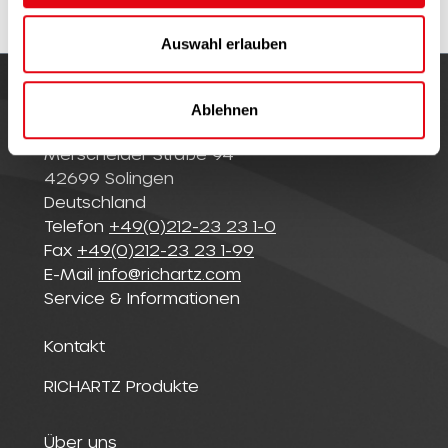
w
a
Auswahl erlauben
h
l
Ablehnen
© Richartz GmbH
Merscheider Straße 94
42699 Solingen
Deutschland
Telefon
+49(0)212-23 23 1-0
Fax
+49(0)212-23 23 1-99
E-Mail
info@richartz.com
Service & Informationen
Kontakt
RICHARTZ Produkte
Über uns