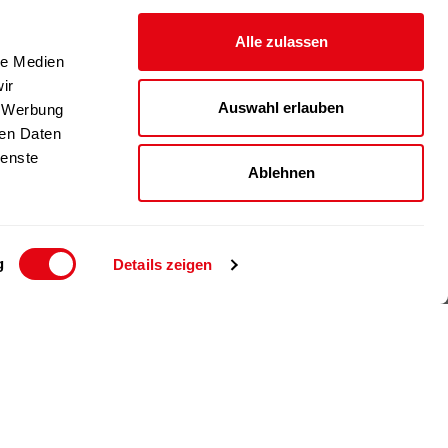
Alle zulassen
le Medien
ir
Auswahl erlauben
, Werbung
ren Daten
ienste
Ablehnen
g
Details zeigen
© 2024 Richartz