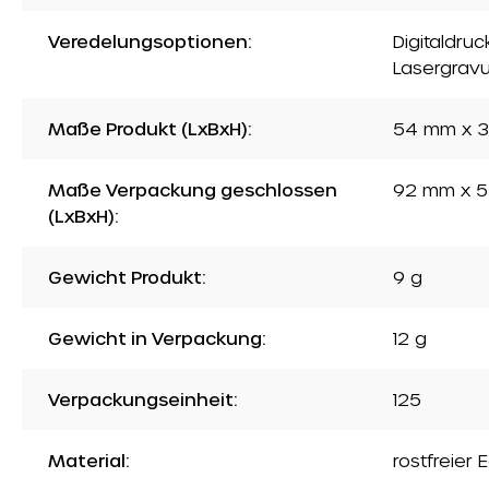
Veredelungsoptionen:
Digitaldru
Lasergravu
Maße Produkt (LxBxH):
54 mm x 3
Maße Verpackung geschlossen
92 mm x 5
(LxBxH):
Gewicht Produkt:
9 g
Gewicht in Verpackung:
12 g
Verpackungseinheit:
125
Material:
rostfreier 