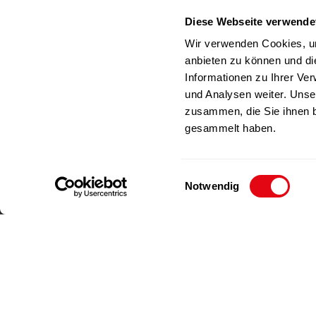
Deutschland
Diese Webseite verwende
RICHAR
Telefon
+49(0)212-23 23 1-0
Wir verwenden Cookies, um
Fax
+49(0)212-23 23 1-99
anbieten zu können und di
E-Mail
info@richartz.com
Informationen zu Ihrer Ve
und Analysen weiter. Unse
zusammen, die Sie ihnen b
gesammelt haben.
E
Notwendig
i
n
w
i
l
l
Impressum
Datenschutz
i
g