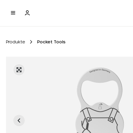
e springen
Zur Hauptnavigation springen
Produkte
Pocket Tools