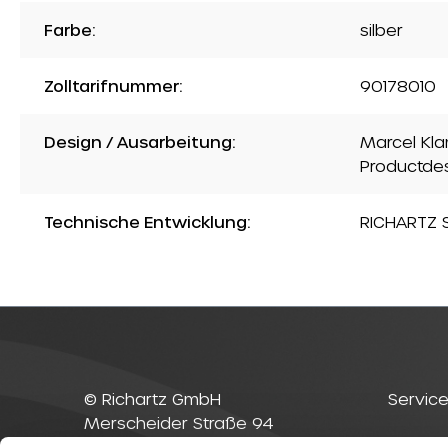
Farbe:
silber
Zolltarifnummer:
90178010
Design / Ausarbeitung:
Marcel Kla
Productde
Technische Entwicklung:
RICHARTZ S
© Richartz GmbH
Service
Merscheider Straße 94
42699 Solingen
Kontak