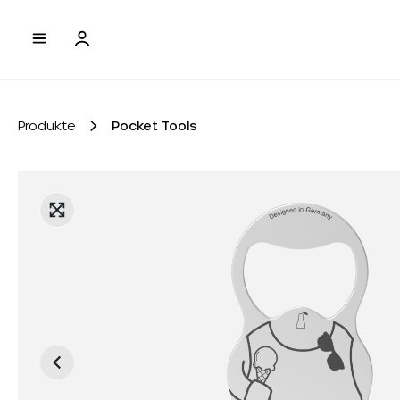
e springen
Zur Hauptnavigation springen
Produkte
Pocket Tools