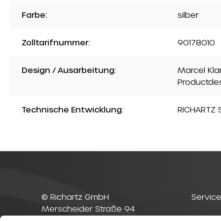
Farbe:
silber
Zolltarifnummer:
90178010
Design / Ausarbeitung:
Marcel Kla
Productde
Technische Entwicklung:
RICHARTZ S
© Richartz GmbH
Service
Merscheider Straße 94
42699 Solingen
Kontak