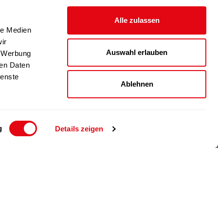
Alle zulassen
le Medien
ir
Auswahl erlauben
, Werbung
ren Daten
ienste
Ablehnen
g
Details zeigen
© 2024 Richartz