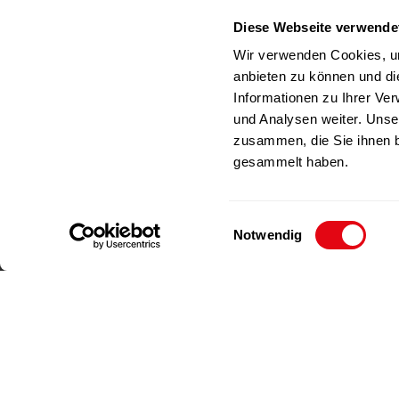
Deutschland
Diese Webseite verwende
RICHAR
Telefon
+49(0)212-23 23 1-0
Wir verwenden Cookies, um
Fax
+49(0)212-23 23 1-99
anbieten zu können und di
E-Mail
info@richartz.com
Informationen zu Ihrer Ve
und Analysen weiter. Unse
zusammen, die Sie ihnen b
gesammelt haben.
E
Notwendig
i
n
w
i
l
l
Impressum
Datenschutz
i
g