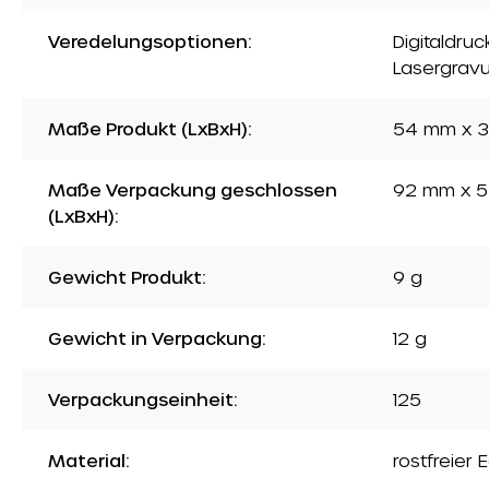
Veredelungsoptionen:
Digitaldru
Lasergravu
Maße Produkt (LxBxH):
54 mm x 3
Maße Verpackung geschlossen
92 mm x 5
(LxBxH):
Gewicht Produkt:
9 g
Gewicht in Verpackung:
12 g
Verpackungseinheit:
125
Material:
rostfreier 