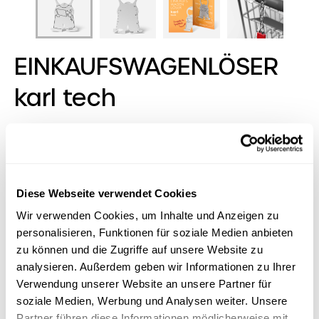
EINKAUFSWAGENLÖSER
karl tech
We are family, sagt Karl! In seiner
EINKAUFSWAGENLÖSER-karl-Familie ist für jede
Branche und für jeden Anlass dabei - auch für
kleinste Zielgruppen. Unser
Diese Webseite verwendet Cookies
EINKAUFSWAGENLÖSER karl selbst kommt
Wir verwenden Cookies, um Inhalte und Anzeigen zu
ultraflach, handlich und mit acht Funktionen
personalisieren, Funktionen für soziale Medien anbieten
ausgestattet an jedem Schlüsselbund klar.
zu können und die Zugriffe auf unsere Website zu
RICHARTZ-typisch treffen hier Formschönheit
analysieren. Außerdem geben wir Informationen zu Ihrer
auf Qualität, Funktion auf Sympathie.
Verwendung unserer Website an unsere Partner für
soziale Medien, Werbung und Analysen weiter. Unsere
Partner führen diese Informationen möglicherweise mit