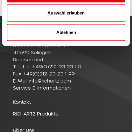
w
a
Auswahl erlauben
h
l
Ablehnen
© Richartz GmbH
Merscheider Straße 94
42699 Solingen
Deutschland
Telefon
+49(0)212-23 23 1-0
Fax
+49(0)212-23 23 1-99
E-Mail
info@richartz.com
Service & Informationen
Kontakt
RICHARTZ Produkte
Über uns