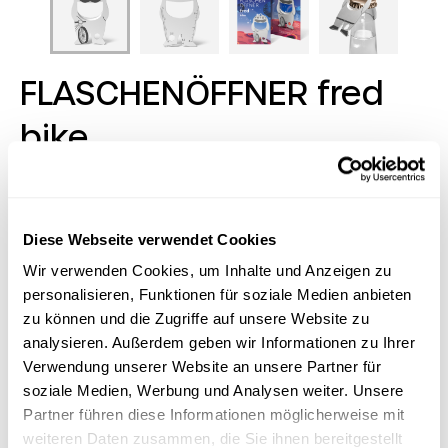
FLASCHENÖFFNER fred
bike
Wer es lustiger mag in Sachen Flaschenöffnung setzt
auf Fred: Fred zeigt Gesicht, beißt Kronkorken aus und
hat einfach Humor! Er passt an jeden Schlüsselbund,
Diese Webseite verwendet Cookies
erntet generell viel Sympathien für seine perfekten
Wir verwenden Cookies, um Inhalte und Anzeigen zu
Flaschenöffner-Qualitäten und seine 9 weiteren
personalisieren, Funktionen für soziale Medien anbieten
Extras. Als Extra-Bonbon für Werbende ist er mit 40
verschiedenen Designs perfekt für jede Branche und
zu können und die Zugriffe auf unsere Website zu
jeden Anlass!
analysieren. Außerdem geben wir Informationen zu Ihrer
Verwendung unserer Website an unsere Partner für
Lagerbestand:
100000 Stück
soziale Medien, Werbung und Analysen weiter. Unsere
Partner führen diese Informationen möglicherweise mit
Logo-Tool
weiteren Daten zusammen, die Sie ihnen bereitgestellt