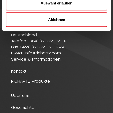
a
Auswahl erlauben
h
l
© Richartz GmbH
Ablehnen
Merscheider Straße 94
42699 Solingen
Deutschland
Telefon
+49(0)212-23 23 1-0
Fax
+49(0)212-23 23 1-99
E-Mail
info@richartz.com
Service & Informationen
Kontakt
RICHARTZ Produkte
Über uns
Geschichte