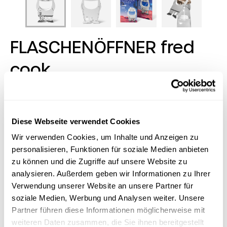
FLASCHENÖFFNER fred
cook
Wer es lustiger mag in Sachen Flaschenöffnung setzt
auf Fred: Fred zeigt Gesicht, beißt Kronkorken aus und
hat einfach Humor! Er passt an jeden Schlüsselbund,
Diese Webseite verwendet Cookies
erntet generell viel Sympathien für seine perfekten
Wir verwenden Cookies, um Inhalte und Anzeigen zu
Flaschenöffner-Qualitäten und seine 9 weiteren
personalisieren, Funktionen für soziale Medien anbieten
Extras. Als Extra-Bonbon für Werbende ist er mit 28
verschiedenen Designs perfekt für jede Branche und
zu können und die Zugriffe auf unsere Website zu
jeden Anlass!
analysieren. Außerdem geben wir Informationen zu Ihrer
Verwendung unserer Website an unsere Partner für
Lagerbestand:
100000 Stück
soziale Medien, Werbung und Analysen weiter. Unsere
Partner führen diese Informationen möglicherweise mit
Logo-Tool
weiteren Daten zusammen, die Sie ihnen bereitgestellt