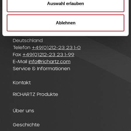
a
Auswahl erlauben
h
l
© Richartz GmbH
Ablehnen
Merscheider Straße 94
42699 Solingen
Deutschland
Telefon
+49(0)212-23 23 1-0
Fax
+49(0)212-23 23 1-99
E-Mail
info@richartz.com
Service & Informationen
Kontakt
RICHARTZ Produkte
Über uns
Geschichte