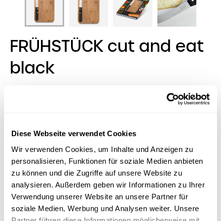
FRÜHSTÜCK cut and eat
black
Der beste Start in den gelungenen Alltag? Ein
schönes Frühstück! Unsere ästhetischen
Küchenhelfer leisten dazu einen unschlagbaren
Beitrag: So unser FRÜHSTÜCK cut and eat black - ein
Diese Webseite verwendet Cookies
Set mit scharfem Küchenmesser und Schneidebrett
aus Holz. RICHARTZ-typisch alltagserleichternd: Die
Wir verwenden Cookies, um Inhalte und Anzeigen zu
magnetische Mulde im Brett sorgt dafür, dass das
personalisieren, Funktionen für soziale Medien anbieten
Messer immer einen sicheren Platz findet. Das
zu können und die Zugriffe auf unsere Website zu
Frühstücksmesser kommt mit breiter Klinge im
analysieren. Außerdem geben wir Informationen zu Ihrer
Wellenschliff daher - und gewohnt hoher Qualität,
Verwendung unserer Website an unsere Partner für
designed in Solingen.
soziale Medien, Werbung und Analysen weiter. Unsere
Partner führen diese Informationen möglicherweise mit
Lagerbestand:
959 Stück