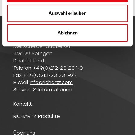
w
a
Auswahl erlauben
h
l
Ablehnen
© Richartz GmbH
Merscheider Straße 94
42699 Solingen
Deutschland
Telefon
+49(0)212-23 23 1-0
Fax
+49(0)212-23 23 1-99
E-Mail
info@richartz.com
Service & Informationen
Kontakt
RICHARTZ Produkte
Über uns