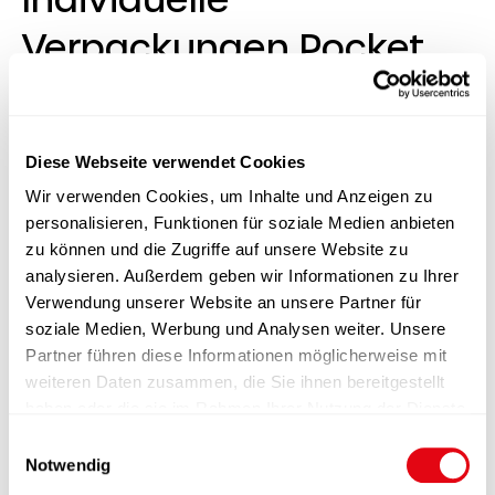
Verpackungen Pocket
Tools Pro groß
Diese Webseite verwendet Cookies
Lagerbestand:
2000 Stück
Wir verwenden Cookies, um Inhalte und Anzeigen zu
personalisieren, Funktionen für soziale Medien anbieten
zu können und die Zugriffe auf unsere Website zu
analysieren. Außerdem geben wir Informationen zu Ihrer
Verwendung unserer Website an unsere Partner für
Produktinformation
soziale Medien, Werbung und Analysen weiter. Unsere
Partner führen diese Informationen möglicherweise mit
weiteren Daten zusammen, die Sie ihnen bereitgestellt
Funktionen
haben oder die sie im Rahmen Ihrer Nutzung der Dienste
gesammelt haben.
E
Veredelung
Notwendig
i