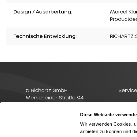
Design / Ausarbeitung:
Marcel Kla
Productde
Technische Entwicklung:
RICHARTZ S
© Richartz GmbH
Service
Merscheider Straße 94
42699 Solingen
Kontak
Deutschland
Diese Webseite verwende
RICHAR
Telefon
+49(0)212-23 23 1-0
Wir verwenden Cookies, um
Fax
+49(0)212-23 23 1-99
anbieten zu können und di
E-Mail
info@richartz.com