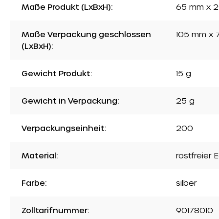
Maße Produkt (LxBxH):
65 mm x 2
Maße Verpackung geschlossen
105 mm x 
(LxBxH):
Gewicht Produkt:
15 g
Gewicht in Verpackung:
25 g
Verpackungseinheit:
200
Material:
rostfreier 
Farbe:
silber
Zolltarifnummer:
90178010