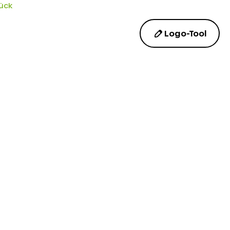
ück
Logo-Tool