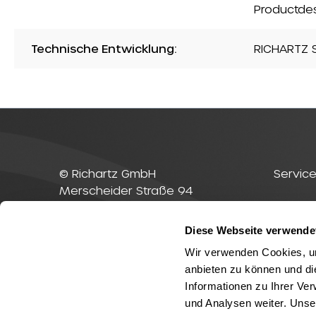
Productde
Technische Entwicklung:
RICHARTZ S
© Richartz GmbH
Service
Merscheider Straße 94
42699 Solingen
Kontak
Deutschland
Diese Webseite verwende
RICHAR
Telefon
+49(0)212-23 23 1-0
Wir verwenden Cookies, um
Fax
+49(0)212-23 23 1-99
anbieten zu können und di
E-Mail
info@richartz.com
Informationen zu Ihrer Ve
und Analysen weiter. Unse