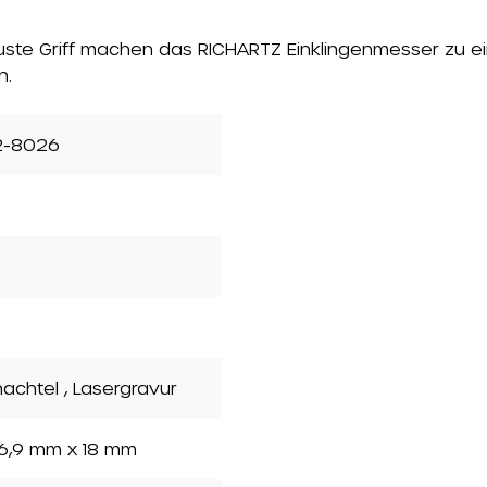
uste Griff machen das RICHARTZ Einklingenmesser zu ein
h.
2-8026
hachtel
, Lasergravur
36,9 mm x 18 mm