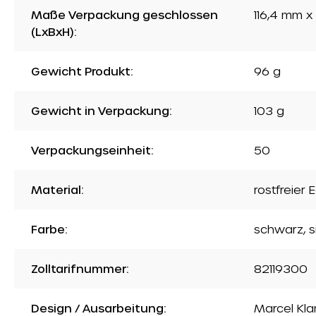
Maße Verpackung geschlossen
116,4 mm 
(LxBxH):
Gewicht Produkt:
96 g
Gewicht in Verpackung:
103 g
Verpackungseinheit:
50
Material:
rostfreier 
Farbe:
schwarz
, 
Zolltarifnummer:
82119300
Design / Ausarbeitung:
Marcel Kla