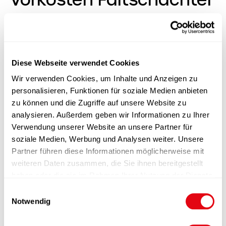
XL
Lagerbestand:
2000 Stück
Diese Webseite verwendet Cookies
Wir verwenden Cookies, um Inhalte und Anzeigen zu
personalisieren, Funktionen für soziale Medien anbieten
zu können und die Zugriffe auf unsere Website zu
analysieren. Außerdem geben wir Informationen zu Ihrer
Produktinformation
Verwendung unserer Website an unsere Partner für
soziale Medien, Werbung und Analysen weiter. Unsere
Partner führen diese Informationen möglicherweise mit
Funktionen
weiteren Daten zusammen, die Sie ihnen bereitgestellt
haben oder die sie im Rahmen Ihrer Nutzung der Dienste
Veredelung
gesammelt haben.
E
Notwendig
i
Verpackung
n