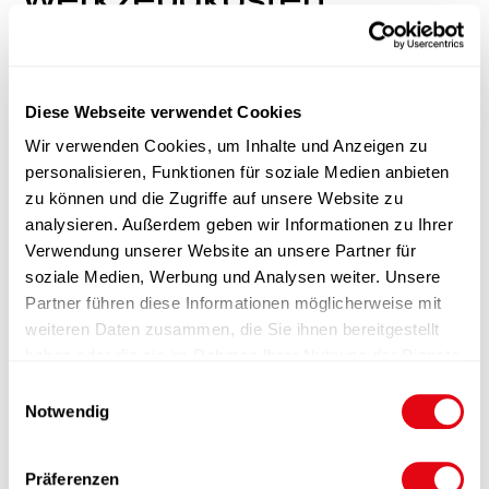
Dieser Artikel ist momentan nicht auf Lager.
Diese Webseite verwendet Cookies
Wir verwenden Cookies, um Inhalte und Anzeigen zu
personalisieren, Funktionen für soziale Medien anbieten
zu können und die Zugriffe auf unsere Website zu
analysieren. Außerdem geben wir Informationen zu Ihrer
Produktinformation
Verwendung unserer Website an unsere Partner für
soziale Medien, Werbung und Analysen weiter. Unsere
Funktionen
Partner führen diese Informationen möglicherweise mit
weiteren Daten zusammen, die Sie ihnen bereitgestellt
Veredelung
haben oder die sie im Rahmen Ihrer Nutzung der Dienste
gesammelt haben.
E
Verpackung
Notwendig
i
n
Downloads
w
Präferenzen