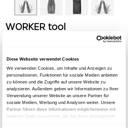
WORKER tool
Unser WORKER tool setzt auf eine etwas andere
Griffschale mit Pyramidenstruktur. Wer es farblich
zudem dunkler mag, für den ist das WORKER tool
Diese Webseite verwendet Cookies
genau das Richtige! Optimaler Halt, Safety-Lock-
Verrieglung und Details wie die gegossene Zange
Wir verwenden Cookies, um Inhalte und Anzeigen zu
oder die scharfe Arbeitsklinge lassen keine Worker-
personalisieren, Funktionen für soziale Medien anbieten
Wünsche offen. An die Arbeit - mit Vergnügen!
zu können und die Zugriffe auf unsere Website zu
analysieren. Außerdem geben wir Informationen zu Ihrer
Dieser Artikel ist momentan nicht auf Lager.
Verwendung unserer Website an unsere Partner für
soziale Medien, Werbung und Analysen weiter. Unsere
Logo-Tool
Partner führen diese Informationen möglicherweise mit
weiteren Daten zusammen, die Sie ihnen bereitgestellt
haben oder die sie im Rahmen Ihrer Nutzung der Dienste