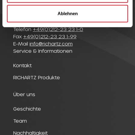
© Richartz GmbH
l
Merscheider Straße 94
Ablehnen
42699 Solingen
Deutschland
Telefon
+49(0)212-23 23 1-0
Fax
+49(0)212-23 23 1-99
E-Mail
info@richartz.com
Service & Informationen
Kontakt
RICHARTZ Produkte
Über uns
Geschichte
Team
Nachhaltigkeit