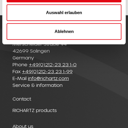
w
a
Auswahl erlauben
h
l
Ablehnen
© Richartz GmbH
Merscheider Straße 94
42699 Solingen
Germany
Phone
+49(0)212-23 23 1-0
Fax
+49(0)212-23 23 1-99
E-Mail
info@richartz.com
Service & information
Contact
RICHARTZ products
About us