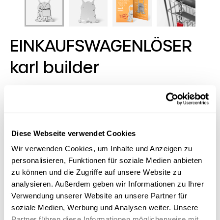
EINKAUFSWAGENLÖSER
karl builder
We are family, says Karl! His karl family of
shopping trolley keys has something for every
sector and every occasion - even for the
smallest target groups. Our
Diese Webseite verwendet Cookies
EINKAUFSWAGENLÖSER karl itself is ultra-flat,
Wir verwenden Cookies, um Inhalte und Anzeigen zu
handy and equipped with eight functions to fit
personalisieren, Funktionen für soziale Medien anbieten
on any key ring. In typical RICHARTZ fashion,
zu können und die Zugriffe auf unsere Website zu
beauty of form meets quality, function meets
analysieren. Außerdem geben wir Informationen zu Ihrer
sympathy.
Verwendung unserer Website an unsere Partner für
soziale Medien, Werbung und Analysen weiter. Unsere
Partner führen diese Informationen möglicherweise mit