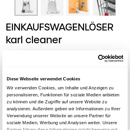
EINKAUFSWAGENLÖSER
karl cleaner
We are family, says Karl! His karl family of
shopping trolley keys has something for every
sector and every occasion - even for the
smallest target groups. Our
Diese Webseite verwendet Cookies
EINKAUFSWAGENLÖSER karl itself is ultra-flat,
Wir verwenden Cookies, um Inhalte und Anzeigen zu
handy and equipped with eight functions to fit
personalisieren, Funktionen für soziale Medien anbieten
on any key ring. In typical RICHARTZ fashion,
zu können und die Zugriffe auf unsere Website zu
beauty of form meets quality, function meets
analysieren. Außerdem geben wir Informationen zu Ihrer
sympathy.
Verwendung unserer Website an unsere Partner für
soziale Medien, Werbung und Analysen weiter. Unsere
Partner führen diese Informationen möglicherweise mit