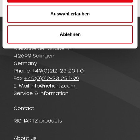
w
a
Auswahl erlauben
h
l
Ablehnen
© Richartz GmbH
Merscheider Straße 94
42699 Solingen
Germany
Phone
+49(0)212-23 23 1-0
Fax
+49(0)212-23 23 1-99
E-Mail
info@richartz.com
Service & information
Contact
RICHARTZ products
About us