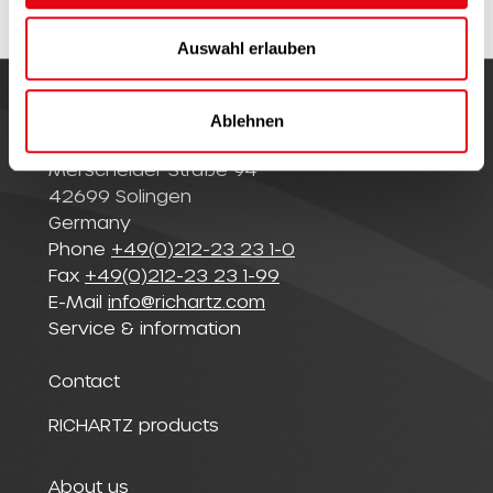
w
a
Auswahl erlauben
h
l
Ablehnen
© Richartz GmbH
Merscheider Straße 94
42699 Solingen
Germany
Phone
+49(0)212-23 23 1-0
Fax
+49(0)212-23 23 1-99
E-Mail
info@richartz.com
Service & information
Contact
RICHARTZ products
About us