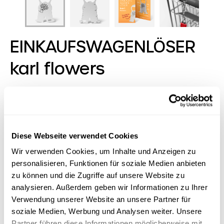
EINKAUFSWAGENLÖSER
karl flowers
We are family, says Karl! His karl family of
shopping trolley keys has something for every
sector and every occasion - even for the
smallest target groups. Our
Diese Webseite verwendet Cookies
EINKAUFSWAGENLÖSER karl itself is ultra-flat,
Wir verwenden Cookies, um Inhalte und Anzeigen zu
handy and equipped with eight functions to fit
personalisieren, Funktionen für soziale Medien anbieten
on any key ring. In typical RICHARTZ fashion,
zu können und die Zugriffe auf unsere Website zu
beauty of form meets quality, function meets
analysieren. Außerdem geben wir Informationen zu Ihrer
sympathy.
Verwendung unserer Website an unsere Partner für
soziale Medien, Werbung und Analysen weiter. Unsere
Partner führen diese Informationen möglicherweise mit