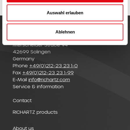
w
a
Auswahl erlauben
h
l
Ablehnen
© Richartz GmbH
Merscheider Straße 94
42699 Solingen
Germany
Phone
+49(0)212-23 23 1-0
Fax
+49(0)212-23 23 1-99
E-Mail
info@richartz.com
Service & information
Contact
RICHARTZ products
About us