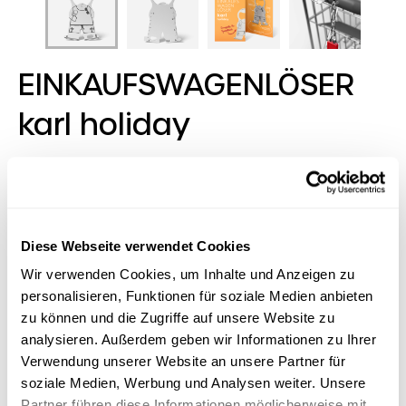
EINKAUFSWAGENLÖSER
karl holiday
We are family, says Karl! His karl family of
shopping trolley keys has something for every
sector and every occasion - even for the
smallest target groups. Our
Diese Webseite verwendet Cookies
EINKAUFSWAGENLÖSER karl itself is ultra-flat,
Wir verwenden Cookies, um Inhalte und Anzeigen zu
handy and equipped with eight functions to fit
personalisieren, Funktionen für soziale Medien anbieten
on any key ring. In typical RICHARTZ fashion,
zu können und die Zugriffe auf unsere Website zu
beauty of form meets quality, function meets
analysieren. Außerdem geben wir Informationen zu Ihrer
sympathy.
Verwendung unserer Website an unsere Partner für
soziale Medien, Werbung und Analysen weiter. Unsere
Partner führen diese Informationen möglicherweise mit