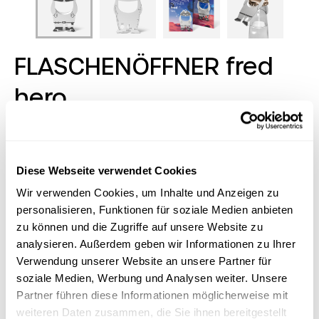
FLASCHENÖFFNER fred
hero
For those who like it funnier when it comes to opening
bottles, Fred is the right choice: Fred shows his face,
bites out bottle caps and simply has a sense of
Diese Webseite verwendet Cookies
humor! He fits on every bunch of keys and generally
Wir verwenden Cookies, um Inhalte und Anzeigen zu
earns a lot of sympathy for his perfect bottle-
personalisieren, Funktionen für soziale Medien anbieten
opening qualities and his 9 other extras. As an extra
bonus for advertisers, with 28 different designs he is
zu können und die Zugriffe auf unsere Website zu
perfect for every industry and every occasion!
analysieren. Außerdem geben wir Informationen zu Ihrer
Verwendung unserer Website an unsere Partner für
Stock:
100000 pieces available
soziale Medien, Werbung und Analysen weiter. Unsere
Partner führen diese Informationen möglicherweise mit
Logo Tool
weiteren Daten zusammen, die Sie ihnen bereitgestellt