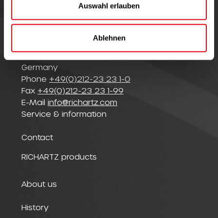
a
Auswahl erlauben
h
l
© Richartz GmbH
Ablehnen
Merscheider Straße 94
42699 Solingen
Germany
Phone
+49(0)212-23 23 1-0
Fax
+49(0)212-23 23 1-99
E-Mail
info@richartz.com
Service & information
Contact
RICHARTZ products
About us
History