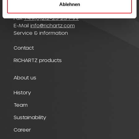
Germany
Ablehnen
Phone
+49(0)212-23 23 1-0
Fax
+49(0)212-23 23 1-99
E-Mail
info@richartz.com
Service & information
Contact
RICHARTZ products
About us
History
Team
Sustainability
Career