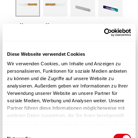
FRÜHSTÜCK olive
The high-quality stainless steel blade with the most
practical serrated edge makes cutting bread,
Diese Webseite verwendet Cookies
tomatoes and other food an easy task. The modern
Wir verwenden Cookies, um Inhalte und Anzeigen zu
design of the olive wood handle fits every hand.
personalisieren, Funktionen für soziale Medien anbieten
zu können und die Zugriffe auf unsere Website zu
Stock:
7702 pieces available
analysieren. Außerdem geben wir Informationen zu Ihrer
Verwendung unserer Website an unsere Partner für
Logo Tool
soziale Medien, Werbung und Analysen weiter. Unsere
Partner führen diese Informationen möglicherweise mit
weiteren Daten zusammen, die Sie ihnen bereitgestellt
haben oder die sie im Rahmen Ihrer Nutzung der Dienste
gesammelt haben.
E