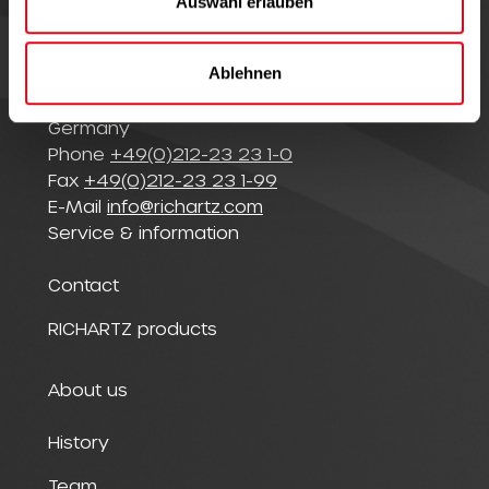
Auswahl erlauben
h
l
© Richartz GmbH
Ablehnen
Merscheider Straße 94
42699 Solingen
Germany
Phone
+49(0)212-23 23 1-0
Fax
+49(0)212-23 23 1-99
E-Mail
info@richartz.com
Service & information
Contact
RICHARTZ products
About us
History
Team