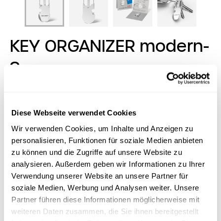
KEY ORGANIZER modern-
2
Beauty can be so useful. And beautiful benefits:
RICHARTZ's typically well thought-out, highquality key
Diese Webseite verwendet Cookies
organizer. Organizes your keys perfectly and quickly -
and comes with two easy and safe to use snap
Wir verwenden Cookies, um Inhalte und Anzeigen zu
hooks and 11 functions. In a beautiful shape: Matt
personalisieren, Funktionen für soziale Medien anbieten
blasted stainless steel ensures that you don't have
zu können und die Zugriffe auf unsere Website zu
to hide it!
analysieren. Außerdem geben wir Informationen zu Ihrer
Verwendung unserer Website an unsere Partner für
Stock:
24623 pieces available
soziale Medien, Werbung und Analysen weiter. Unsere
Partner führen diese Informationen möglicherweise mit
Logo Tool
weiteren Daten zusammen, die Sie ihnen bereitgestellt