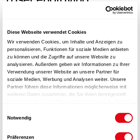
Stock:
2000 pieces available
Diese Webseite verwendet Cookies
Wir verwenden Cookies, um Inhalte und Anzeigen zu
personalisieren, Funktionen für soziale Medien anbieten
zu können und die Zugriffe auf unsere Website zu
analysieren. Außerdem geben wir Informationen zu Ihrer
Product information
Verwendung unserer Website an unsere Partner für
soziale Medien, Werbung und Analysen weiter. Unsere
Functions
Partner führen diese Informationen möglicherweise mit
weiteren Daten zusammen, die Sie ihnen bereitgestellt
Finishing
haben oder die sie im Rahmen Ihrer Nutzung der Dienste
gesammelt haben.
E
Packaging
Notwendig
i
n
Documents
w
Präferenzen