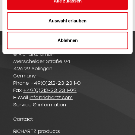
Alle zulassen
Documents
s
w
a
Auswahl erlauben
h
l
Ablehnen
© Richartz GmbH
Merscheider Straße 94
42699 Solingen
Germany
Phone
+49(0)212-23 23 1-0
Fax
+49(0)212-23 23 1-99
E-Mail
info@richartz.com
Service & information
Contact
RICHARTZ products