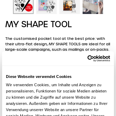
MY SHAPE TOOL
The customised pocket tool at the best price: with
their ultra-flat design, MY SHAPE TOOLS are ideal for all
large-scale campaigns, such as mailings or on-packs.
You get a highly customised brand ambassador that
can take any shape and also impresses with its many
everyday functions. The individual brand ambassador
is rounded off with customised packaging that
skilfully showcases your promotional item.
Diese Webseite verwendet Cookies
Wir verwenden Cookies, um Inhalte und Anzeigen zu
personalisieren, Funktionen für soziale Medien anbieten
Here's how it works:
zu können und die Zugriffe auf unsere Website zu
analysieren. Außerdem geben wir Informationen zu Ihrer
You provide us with your template, e. g., as a
Verwendung unserer Website an unsere Partner für
photo or sketch.
soziale Medien, Werbung und Analysen weiter. Unsere