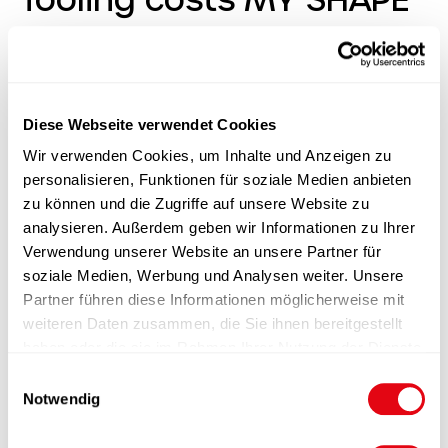
TOOL
This article is currently not available
Diese Webseite verwendet Cookies
Wir verwenden Cookies, um Inhalte und Anzeigen zu
personalisieren, Funktionen für soziale Medien anbieten
zu können und die Zugriffe auf unsere Website zu
analysieren. Außerdem geben wir Informationen zu Ihrer
Product information
Verwendung unserer Website an unsere Partner für
soziale Medien, Werbung und Analysen weiter. Unsere
Partner führen diese Informationen möglicherweise mit
Functions
weiteren Daten zusammen, die Sie ihnen bereitgestellt
haben oder die sie im Rahmen Ihrer Nutzung der Dienste
Finishing
gesammelt haben.
E
Notwendig
i
Packaging
n