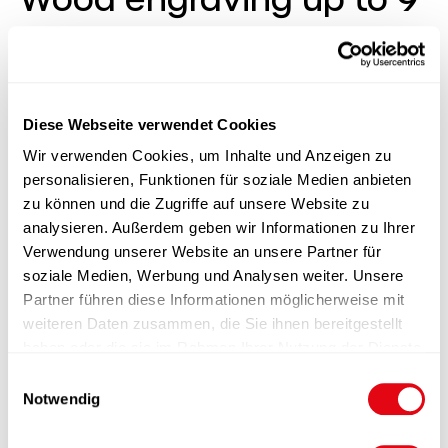
cm2
Stock:
2000 pieces available
Diese Webseite verwendet Cookies
Wir verwenden Cookies, um Inhalte und Anzeigen zu
personalisieren, Funktionen für soziale Medien anbieten
zu können und die Zugriffe auf unsere Website zu
analysieren. Außerdem geben wir Informationen zu Ihrer
Product information
Verwendung unserer Website an unsere Partner für
soziale Medien, Werbung und Analysen weiter. Unsere
Partner führen diese Informationen möglicherweise mit
Functions
weiteren Daten zusammen, die Sie ihnen bereitgestellt
haben oder die sie im Rahmen Ihrer Nutzung der Dienste
Finishing
gesammelt haben.
E
Notwendig
i
Packaging
n